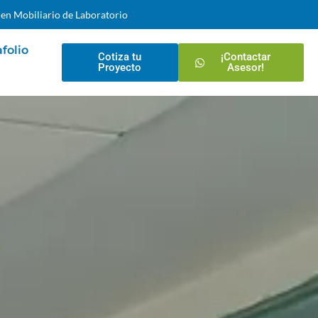
 en Mobiliario de Laboratorio
folio
Cotiza tu
¡Contactar
Proyecto
Asesor!