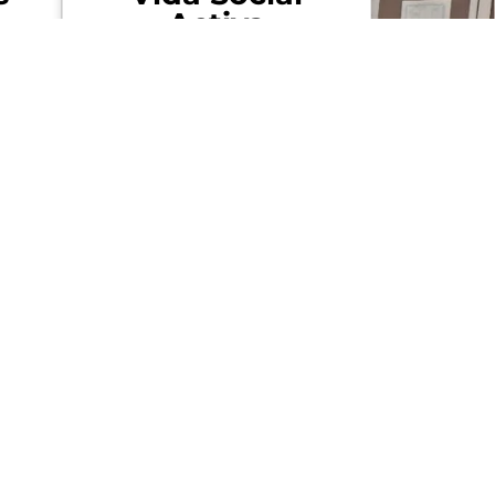
Activa
allá
Eventos y actividades
n tu
sociales que promueven la
lia.
integración y el buen
ambiente.
ual
¡Y Mucho Más!
 la
Un paquete integral de
,
beneficios diseñado para tu
al.
satisfacción y calidad de
vida.