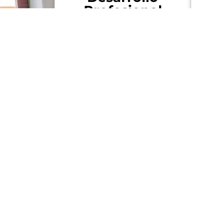
Profesional
Acceso a oportunidades
U
continuas para el
co
crecimiento y la
la i
especialización en tu
carrera.
Reconocimiento
al Esfuerzo
Mo
Bonos anuales y de
S
puntualidad que
recompensan tu dedicación
a
y compromiso.
i